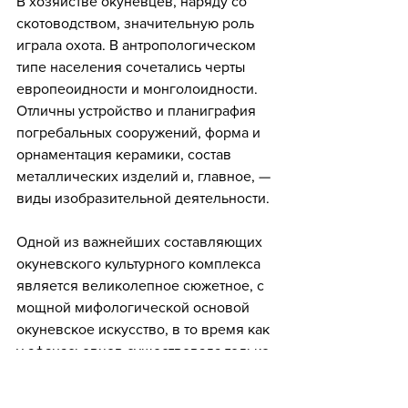
В хозяйстве окуневцев, наряду со 
скотоводством, значительную роль 
играла охота. В антропологическом 
типе населения сочетались черты 
европеоидности и монголоидности. 
Отличны устройство и планиграфия 
погребальных сооружений, форма и 
орнаментация керамики, состав 
металлических изделий и, главное, — 
виды изобразительной деятельности. 
Одной из важнейших составляющих 
окуневского культурного комплекса 
является великолепное сюжетное, с 
мощной мифологической основой 
окуневское искусство, в то время как 
у афанасьевцев существовала только 
орнаментация керамики.