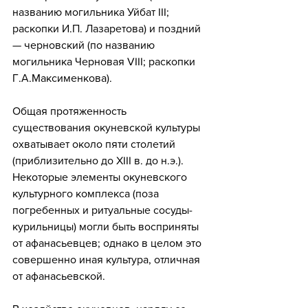
названию могильника Уйбат III; 
раскопки И.П. Лазаретова) и поздний 
— черновский (по названию 
могильника Черновая VIII; раскопки 
Г.А.Максименкова). 
Общая протяженность 
существования окуневской культуры 
охватывает около пяти столетий 
(приблизительно до XIII в. до н.э.). 
Некоторые элементы окуневского 
культурного комплекса (поза 
погребенных и ритуальные сосуды-
курильницы) могли быть восприняты 
от афанасьевцев; однако в целом это 
совершенно иная культура, отличная 
от афанасьевской. 