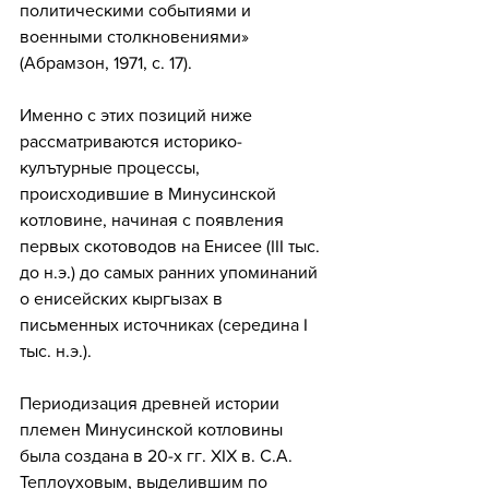
политическими событиями и 
военными столкновениями» 
(Абрамзон, 1971, с. 17). 
Именно с этих позиций ниже 
рассматриваются историко-
кулътурные процессы, 
происходившие в Минусинской 
котловине, начиная с появления 
первых скотоводов на Енисее (III тыс. 
до н.э.) до самых ранних упоминаний 
о енисейских кыргызах в 
письменных источниках (середина I 
тыс. н.э.).
Периодизация древней истории 
племен Минусинской котловины 
была создана в 20-х гг. XIX в. С.А. 
Теплоуховым, выделившим по 