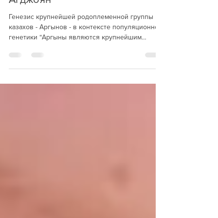
Аргын - Жабагин, Сабитов,
Агджоян
Генезис крупнейшей родоплеменной группы
казахов - Аргынов - в контексте популяционной
генетики “Аргыны являются крупнейшим
родоплеменным...