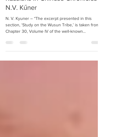
Apr 5, 2025
27 min read
Kyrgyz-Wusuns: Ancestors of the
Russians in Chinese Chronicles -
N.V. Kűner
N. V. Kyuner – “The excerpt presented in this
section, ‘Study on the Wusun Tribe,’ is taken from
Chapter 30, Volume IV of the well-known...