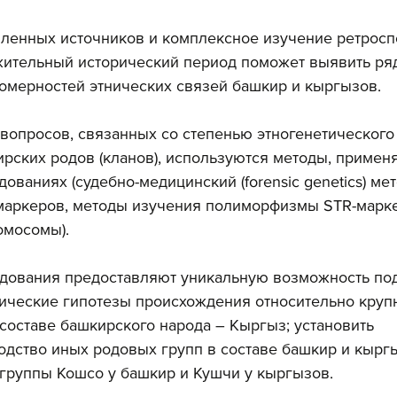
ленных источников и комплексное изучение ретросп
жительный исторический период поможет выявить ряд
омерностей этнических связей башкир и кыргызов.
вопросов, связанных со степенью этногенетического 
рских родов (кланов), используются методы, примен
ованиях (судебно-медицинский (forensic genetics) мет
маркеров, методы изучения полиморфизмы STR-маркер
мосомы). 
едования предоставляют уникальную возможность под
ические гипотезы происхождения относительно круп
 составе башкирского народа – Кыргыз; установить 
одство иных родовых групп в составе башкир и кыргы
 группы Кошсо у башкир и Кушчи у кыргызов.