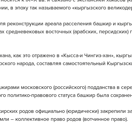
ии, в эпоху так называемого «кыргызского великоде
ля реконструкции ареала расселения башкир и кыргы
ах средневековых восточных (арабских, персидских) 
хана, как это отражено в «Кысса-и Чингиз-хан», кырг
ского народа, составляя самостоятельный Кыргызски
кирами московского (российского) подданства в сере
го политико-правового статуса башкир была сохранен
ирских родов официально (юридически) закрепили за
ли – коллективное право родов (вотчинное право).