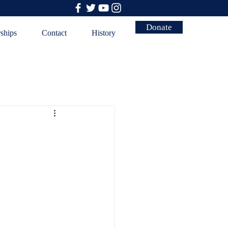
Donate
rships
Contact
History