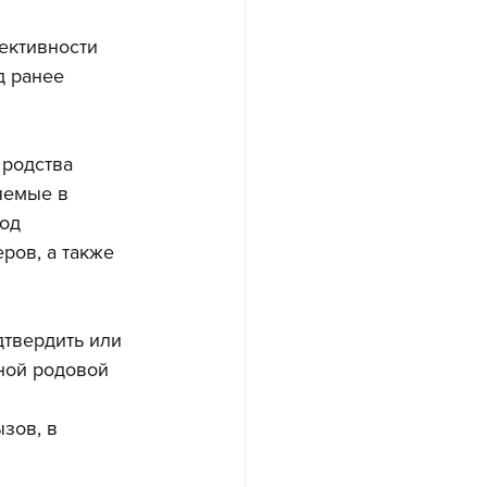
ективности 
 ранее 
родства 
яемые в 
од 
ов, а также 
твердить или 
ной родовой 
зов, в 