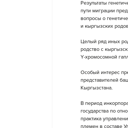
Результаты генетич
пути миграции пред
вопросы о генетиче
и кыргызских родов 
Целый ряд иных ро
родство с кыргызск
Ү-хромосомной гапл
Особый интерес пр
представителей баш
Кыргызстана.
В период инкорпор
государства по отн
практика управлен
племен в составе У