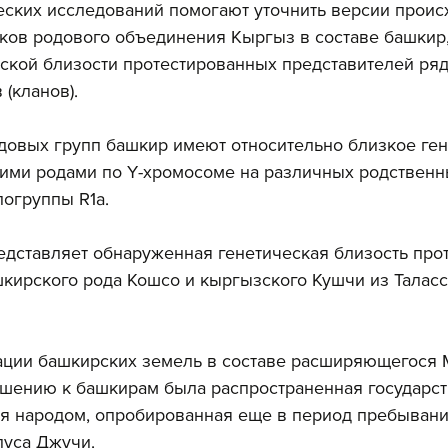
еских исследований помогают уточнить версии проис
ков родового объединения Кыргыз в составе башкир,
ской близости протестированных представителей ряд
(кланов). 
довых групп башкир имеют относительно близкое ген
ими родами по Y-хромосоме на различных родственн
огруппы R1a.
едставляет обнаруженная генетическая близость про
кирского рода Кошсо и кыргызского Кушчи из Таласс
ации башкирских земель в составе расширяющегося 
ошению к башкирам была распространенная государст
ия народом, опробированная еще в период пребывани
луса Джучи. 