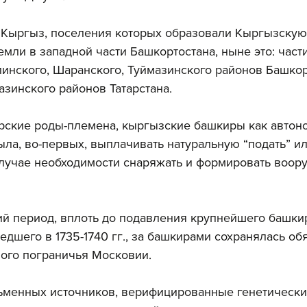
 Кыргыз, поселения которых образовали Кыргызскую 
мли в западной части Башкортостана, ныне это: части
инского, Шаранского, Туймазинского районов Башкорт
зинского районов Татарстана. 
рские роды-племена, кыргызские башкиры как автон
ыла, во-первых, выплачивать натуральную “подать” ил
 случае необходимости снаряжать и формировать воор
й период, вплоть до подавления крупнейшего башки
едшего в 1735-1740 гг., за башкирами сохранялась об
ого пограничья Московии. 
ьменных источников, верифицированные генетически