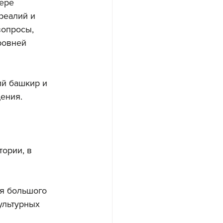
ере 
реалий и 
вопросы, 
ровней 
й башкир и 
ения.
ории, в 
я большого 
ультурных 