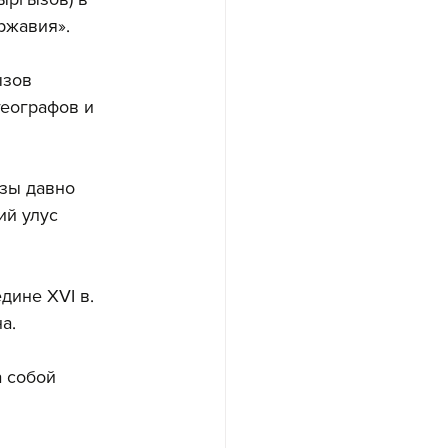
ржавия».
зов 
географов и 
ызы давно 
й улус 
дине XVI в. 
а.
 собой 