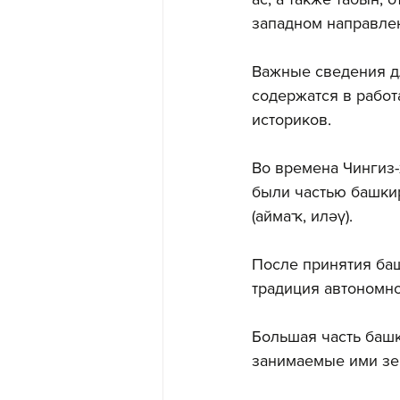
западном направлен
Важные сведения д
содержатся в работ
историков.
Во времена Чингиз-
были частью башкир
(аймаҡ, иләү). 
После принятия баш
традиция автономно
Большая часть башк
занимаемые ими зем