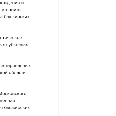
хождения и 
 уточнить 
а башкирских 
етическое 
ых субкладах 
тестированных 
кой области 
Московского 
венная 
я башкирских 