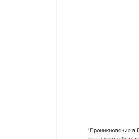
“Проникновение в Б
ас, а также табын, 