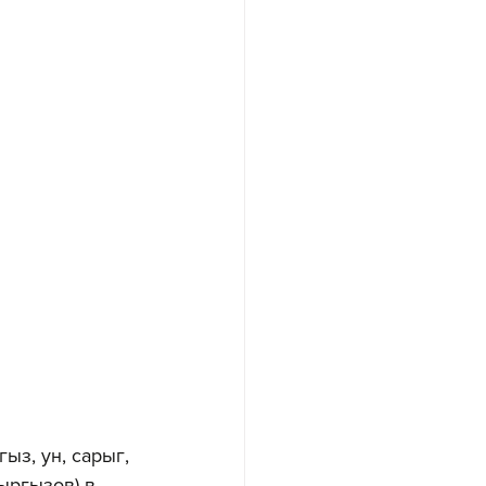
з, ун, сарыг, 
кыргызов) в 