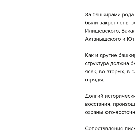
За башкирами рода
были закреплены зе
Илишевского, Бакал
Актанышского и Юта
Как и другие башки
структура должна б
ясак, во-вторых, в
отряды. 
Долгий исторически
восстания, произош
охраны юго-восточн
Сопоставление пис