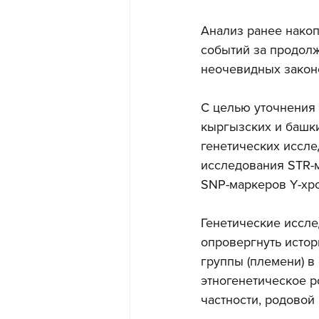
Анализ ранее накоп
событий за продол
неочевидных закон
С целью уточнения 
кыргызских и башки
генетических исслед
исследования STR-
SNP-маркеров Y-хро
Генетические иссл
опровергнуть истор
группы (племени) в
этногенетическое р
частности, родовой