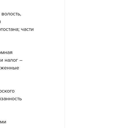
волость, 
 
остана; части 
омная 
и налог – 
уженные 
рского 
язанность 
ми 