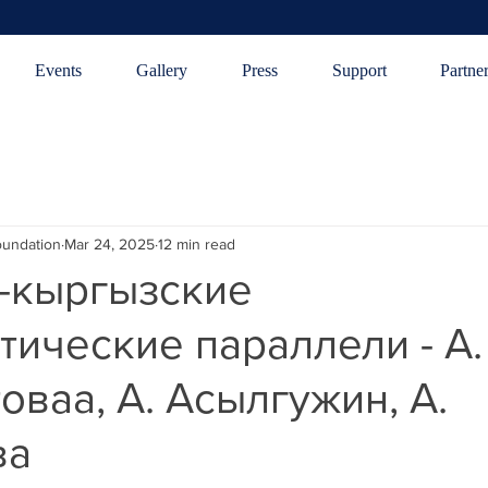
Events
Gallery
Press
Support
Partne
oundation
Mar 24, 2025
12 min read
-кыргызские
тические параллели - А.
оваa, А. Асылгужин, А.
ва