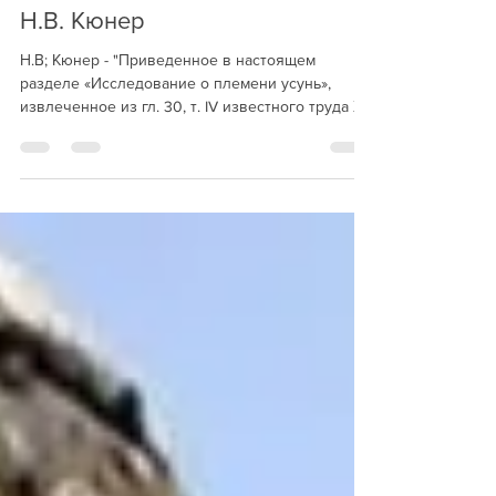
Kyrgyz American Foundation
Apr 5, 2025
22 min read
Кыргызы и усуни: Предки
русских в китайских хрониках -
Н.В. Кюнер
Н.В; Кюнер - "Приведенное в настоящем
разделе «Исследование о племени усунь»,
извлеченное из гл. 30, т. IV известного труда Хэ
Цю-тао...