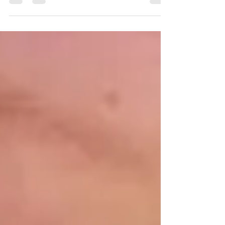
N. V. Kyuner – “The excerpt presented in this
section, ‘Study on the Wusun Tribe,’ is taken from
Chapter 30, Volume IV of the well-known...