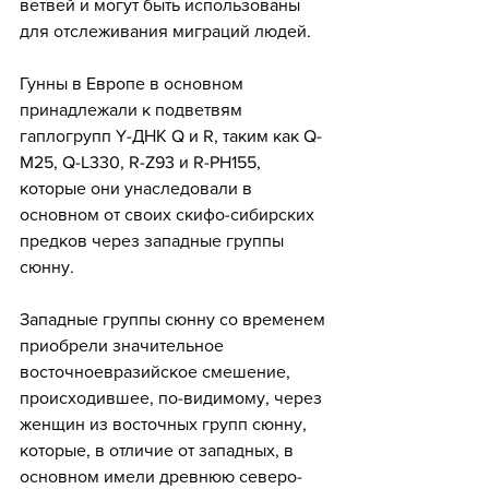
ветвей и могут быть использованы 
для отслеживания миграций людей.
Гунны в Европе в основном 
принадлежали к подветвям 
гаплогрупп Y-ДНК Q и R, таким как Q-
M25, Q-L330, R-Z93 и R-PH155, 
которые они унаследовали в 
основном от своих скифо-сибирских 
предков через западные группы 
сюнну.
Западные группы сюнну со временем 
приобрели значительное 
восточноевразийское смешение, 
происходившее, по-видимому, через 
женщин из восточных групп сюнну, 
которые, в отличие от западных, в 
основном имели древнюю северо-