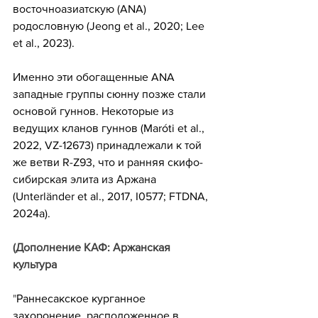
восточноазиатскую (ANA) 
родословную (Jeong et al., 2020; Lee 
et al., 2023).
Именно эти обогащенные ANA 
западные группы сюнну позже стали 
основой гуннов. Некоторые из 
ведущих кланов гуннов (Maróti et al., 
2022, VZ-12673) принадлежали к той 
же ветви R-Z93, что и ранняя скифо-
сибирская элита из Аржана 
(Unterländer et al., 2017, I0577; FTDNA, 
2024a). 
(Дополнение КАФ: Аржанская 
культура
"
Раннесакское курганное 
захоронение, расположенное в 