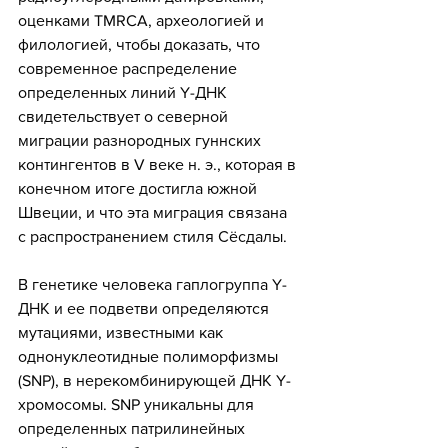
оценками TMRCA, археологией и 
филологией, чтобы доказать, что 
современное распределение 
определенных линий Y-ДНК 
свидетельствует о северной 
миграции разнородных гуннских 
контингентов в V веке н. э., которая в 
конечном итоге достигла южной 
Швеции, и что эта миграция связана 
с распространением стиля Сёсдалы.
В генетике человека гаплогруппа Y-
ДНК и ее подветви определяются 
мутациями, известными как 
однонуклеотидные полиморфизмы 
(SNP), в нерекомбинирующей ДНК Y-
хромосомы. SNP уникальны для 
определенных патрилинейных 