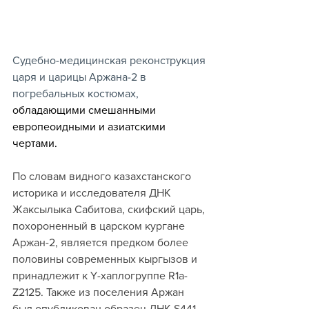
Судебно-медицинская реконструкция 
царя и царицы Аржана-2 в 
погребальных костюмах, 
обладающими смешанными 
европеоидными и азиатскими 
чертами.
По словам видного казахстанского 
историка и исследователя ДНК 
Жаксылыка Сабитова, скифский царь, 
похороненный в царском кургане 
Аржан-2, является предком более 
половины современных кыргызов и 
принадлежит к Y-хаплогруппе R1a-
Z2125. Также из поселения Аржан 
был опубликован образец ДНК S441, 