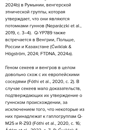
2024b) в Румынии, венгерской 
этнической группы, которая 
утверждает, что они являются 
потомками гуннов (Neparáczki et al., 
2019, с. 3–4).  Q-YP789 также 
встречается в Венгрии, Польше, 
России и Казахстане (Ćwiklak & 
Högström, 2024; FTDNA, 2024a).
Геном секеев и венгров в целом 
довольно схож с их европейскими 
соседями (Fóthi et al., 2020, с. 2). В 
случае секеев мало доказательств, 
подтверждающих их утверждение о 
гуннском происхождении, за 
исключением того, что некоторые из 
них принадлежат к гаплогруппам Q-
M25 и R-Z93 (Fóthi et al., 2020, с. 16; 