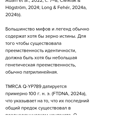
Ádám et al., 2022, с. 7–8; Ćwiklak & 
Högström, 2024; Long & Fehér, 2024a, 
2024b).
Большинство мифов и легенд обычно 
содержат хотя бы зерно истины. Для 
того чтобы существовала 
преемственность идентичности, 
должна быть хотя бы небольшая 
генетическая преемственность, 
обычно патрилинейная.
TMRCA Q-YP789 датируется 
примерно 100 г. н. э. (FTDNA, 2024a), 
что указывает на то, что их последний 
общий предок существовал в 
позднесюннусском контексте. Q-
BZ1000 является производной от Q-
YP789, и его TMRCA датируется 