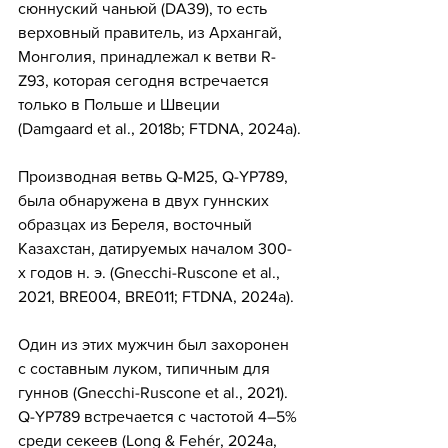
сюннуский чаньюй (DA39), то есть 
верховный правитель, из Архангай, 
Монголия, принадлежал к ветви R-
Z93, которая сегодня встречается 
только в Польше и Швеции 
(Damgaard et al., 2018b; FTDNA, 2024a).
Производная ветвь Q-M25, Q-YP789, 
была обнаружена в двух гуннских 
образцах из Береля, восточный 
Казахстан, датируемых началом 300-
х годов н. э. (Gnecchi-Ruscone et al., 
2021, BRE004, BRE011; FTDNA, 2024a).
Один из этих мужчин был захоронен 
с составным луком, типичным для 
гуннов (Gnecchi-Ruscone et al., 2021). 
Q-YP789 встречается с частотой 4–5% 
среди секеев (Long & Fehér, 2024a, 