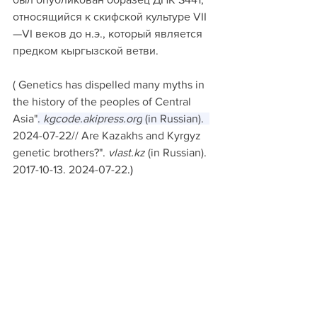
относящийся к скифской культуре VII
—VI веков до н.э., который является 
предком кыргызской ветви.
( 
Genetics has dispelled many myths in 
the history of the peoples of Central 
Asia"
. 
kgcode.akipress.org
 (in Russian).  
2024-07-22// 
Are Kazakhs and Kyrgyz 
genetic brothers?"
. 
vlast.kz
 (in Russian). 
2017-10-13
. 2024-07-22
.)