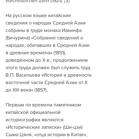
vorchristlichen Zeit» (1921). [3]
На русском языке китайские 
сведения о народах Средней Азии 
собраны в труде монаха Иакинфа 
(Бичурина) «Собрание сведений о 
народах, обитавших в Средней Азии 
в древние времена» (1851), 
доведённом до X в.; продолжением 
этого труда должен был служить труд 
В.П. Васильева «История и древности 
восточной части Средней Азии от X 
до XIII века» (1857).
Первым по времени памятником 
китайской официальной 
историографии являются 
«Исторические записки» (Ши-цзи) 
Сыма Цяня, «отца истории в Китае», 