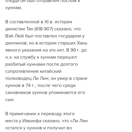
откуда он был отправлен послом к 
хуннам. 
В составленной в XI в. истории 
династии Тан (618-907) сказано, что 
Вэй Люй был поставлен государем у 
динлинов; но в истории старших Хань 
явного указания на это нет. В 99 г. до 
н.э. на службу к хуннам перешел 
разбитый хуннами после долгого 
сопротивления китайский 
полководец Ли Лин; он умер в стране 
хуннов в 74 г., после чего среди 
сановников хуннов упоминается его 
сын. 
В примечании к переводу этого 
места у Иакинфа сказано, что «Ли Лин 
остался у хуннов и получил во 