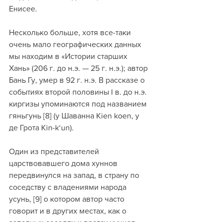
Енисее.
Несколько больше, хотя все-таки 
очень мало географических данных 
мы находим в «Истории старших 
Хань» (206 г. до н.э. — 25 г. н.э.); автор 
Бань Гу, умер в 92 г. н.э. В рассказе о 
событиях второй половины I в. до н.э. 
киргизы упоминаются под названием 
гяньгунь [8] (у Шаванна Kien koen, у 
де Грота Kin-k‘un). 
Один из представителей 
царствовавшего дома хуннов 
передвинулся на запад, в страну по 
соседству с владениями народа 
усунь, [9] о котором автор часто 
говорит и в других местах, как о 