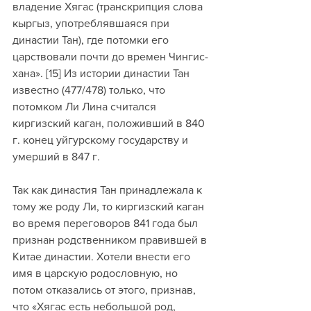
владение Хягас (транскрипция слова 
кыргыз, употреблявшаяся при 
династии Тан), где потомки его 
царствовали почти до времен Чингис-
хана». [15] Из истории династии Тан 
известно (477/478) только, что 
потомком Ли Лина считался 
киргизский каган, положивший в 840 
г. конец уйгурскому государству и 
умерший в 847 г. 
Так как династия Тан принадлежала к 
тому же роду Ли, то киргизский каган 
во время переговоров 841 года был 
признан родственником правившей в 
Китае династии. Хотели внести его 
имя в царскую родословную, но 
потом отказались от этого, признав, 
что «Хягас есть небольшой род, 