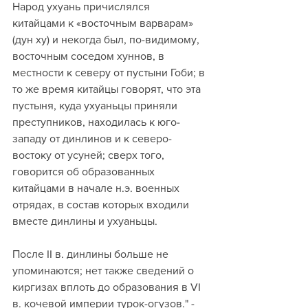
Народ ухуань причислялся 
китайцами к «восточным варварам» 
(дун ху) и некогда был, по-видимому, 
восточным соседом хуннов, в 
местности к северу от пустыни Гоби; в 
то же время китайцы говорят, что эта 
пустыня, куда ухуаньцы приняли 
преступников, находилась к юго-
западу от динлинов и к северо-
востоку от усуней; сверх того, 
говорится об образованных 
китайцами в начале н.э. военных 
отрядах, в состав которых входили 
вместе динлины и ухуаньцы.
После II в. динлины больше не 
упоминаются; нет также сведений о 
киргизах вплоть до образования в VI 
в. кочевой империи турок-огузов." - 