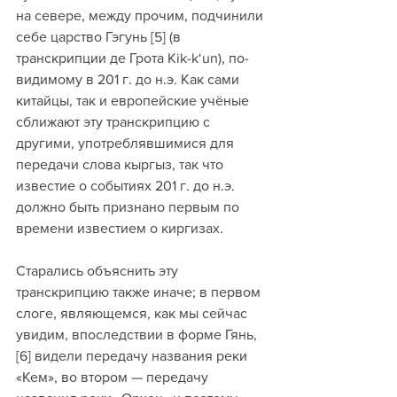
на севере, между прочим, подчинили 
себе царство Гэгунь [5] (в 
транскрипции де Грота Kik-k‘un), по-
видимому в 201 г. до н.э. Как сами 
китайцы, так и европейские учёные 
сближают эту транскрипцию с 
другими, употреблявшимися для 
передачи слова кыргыз, так что 
известие о событиях 201 г. до н.э. 
должно быть признано первым по 
времени известием о киргизах. 
Старались объяснить эту 
транскрипцию также иначе; в первом 
слоге, являющемся, как мы сейчас 
увидим, впоследствии в форме Гянь, 
[6] видели передачу названия реки 
«Кем», во втором — передачу 