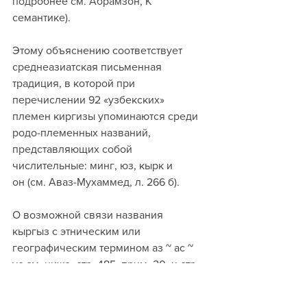
подробнее см. Абрамзон, К 
семантике). 
Этому объяснению соответствует 
среднеазиатская письменная 
традиция, в которой при 
перечислении 92 «узбекских» 
племен киргизы упоминаются среди 
родо-племенных названий, 
представляющих собой 
числительные: минг, юз, кырк и 
он (см. Аваз-Мухаммед, л. 266 б). 
О возможной связи названия 
кыргыз с этническим или 
географическим термином аз ~ ас ~ 
ус см. ниже, стр. 485, прим. 20, и стр. 
504, прим. 10. О легендах, 
объясняющих слово 