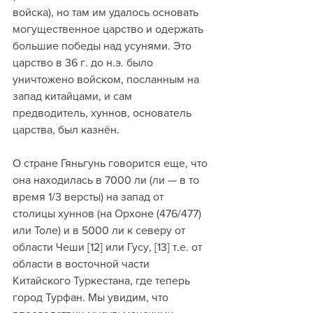
войска), но там им удалось основать 
могущественное царство и одержать 
большие победы над усунями. Это 
царство в 36 г. до н.э. было 
уничтожено войском, посланным на 
запад китайцами, и сам 
предводитель, хуннов, основатель 
царства, был казнён.
О стране Гяньгунь говорится еще, что 
она находилась в 7000 ли (ли — в то 
время 1/3 версты) на запад от 
столицы хуннов (на Орхоне (476/477) 
или Толе) и в 5000 ли к северу от 
области Чеши [12] или Гусу, [13] т.е. от 
области в восточной части 
Китайского Туркестана, где теперь 
город Турфан. Мы увидим, что 