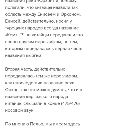
названия реки «Орхон» и поэтому 
полагали, что китайцы назвали так 
область между Енисеем и Орхоном. 
Енисей, действительно, носил у 
турецких народов всегда название 
«Кем», [7] но китайцы передавали это 
слово другим иероглифом, не тем, 
которым передавалась первая часть 
названия кыргыз. 
Вторая часть, действительно, 
передавалась тем же иероглифом, 
как впоследствии название реки 
Орхон, так что можно думать, что и в 
названии киргизского народа 
китайцы слышали в конце (475/476) 
носовой звук. 
По мнению Пельо, мы имеем здесь 