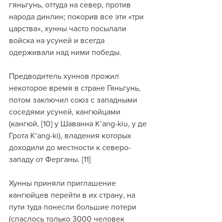
гяньгунь, оттуда на север, против 
народа динлин; покорив все эти «три 
царства», хунны часто посылали 
войска на усуней и всегда 
одерживали над ними победы. 
Предводитель хуннов прожил 
некоторое время в стране Гяньгунь, 
потом заключил союз с западными 
соседями усуней, кангюйцами 
(кангюй, [10] у Шаванна K‘ang-kiu, у де 
Грота K‘ang-ki), владения которых 
доходили до местности к северо-
западу от Ферганы. [11] 
Хунны приняли приглашение 
кангюйцев перейти в их страну, на 
пути туда понесли большие потери 
(спаслось только 3000 человек 