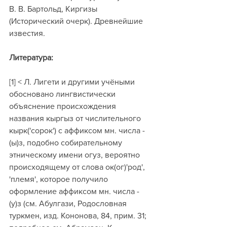
В. В. Бартольд, Киргизы 
(Исторический очерк). Древнейшие 
известия.
Литература:
[1] < Л. Лигети и другими учёными 
обосновано лингвистически 
объяснение происхождения 
названия кыргыз от числительного 
кырк('сорок') с аффиксом мн. числа -
(ы)з, подобно собирательному 
этническому имени огуз, вероятно 
происходящему от слова ок(ог)'род', 
'племя', которое получило 
оформление аффиксом мн. числа -
(у)з (см. Абулгази, Родословная 
туркмен, изд. Кононова, 84, прим. 31; 