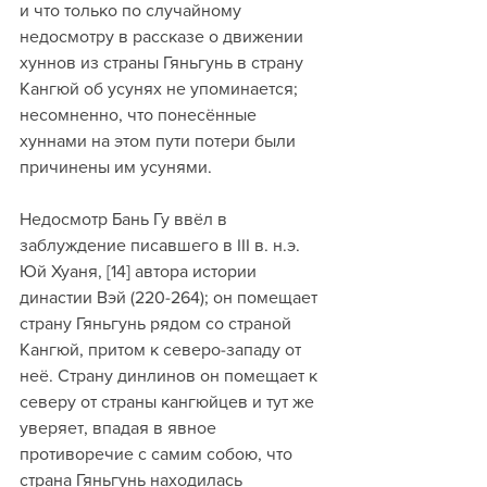
и что только по случайному 
недосмотру в рассказе о движении 
хуннов из страны Гяньгунь в страну 
Кангюй об усунях не упоминается; 
несомненно, что понесённые 
хуннами на этом пути потери были 
причинены им усунями. 
Недосмотр Бань Гу ввёл в 
заблуждение писавшего в III в. н.э. 
Юй Хуаня, [14] автора истории 
династии Вэй (220-264); он помещает 
страну Гяньгунь рядом со страной 
Кангюй, притом к северо-западу от 
неё. Страну динлинов он помещает к 
северу от страны кангюйцев и тут же 
уверяет, впадая в явное 
противоречие с самим собою, что 
страна Гяньгунь находилась 