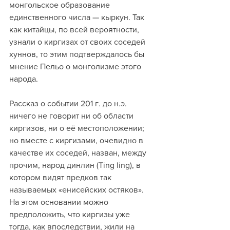
монгольское образование 
единственного числа — кыркун. Так 
как китайцы, по всей вероятности, 
узнали о киргизах от своих соседей 
хуннов, то этим подтверждалось бы 
мнение Пельо о монголизме этого 
народа.
Рассказ о событии 201 г. до н.э. 
ничего не говорит ни об области 
киргизов, ни о её местоположении; 
но вместе с киргизами, очевидно в 
качестве их соседей, назван, между 
прочим, народ динлин (Ting ling), в 
котором видят предков так 
называемых «енисейских остяков». 
На этом основании можно 
предположить, что киргизы уже 
тогда, как впоследствии, жили на 