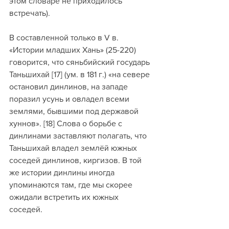
этом словаре не приходилось 
встречать). 
В составленной только в V в. 
«Истории младших Хань» (25-220) 
говорится, что сяньбийский государь 
Таньшихай [17] (ум. в 181 г.) «на севере 
остановил динлинов, на западе 
поразил усунь и овладел всеми 
землями, бывшими под державой 
хуннов». [18] Слова о борьбе с 
динлинами заставляют полагать, что 
Таньшихай владел землёй южных 
соседей динлинов, киргизов. В той 
же истории динлины иногда 
упоминаются там, где мы скорее 
ожидали встретить их южных 
соседей. 