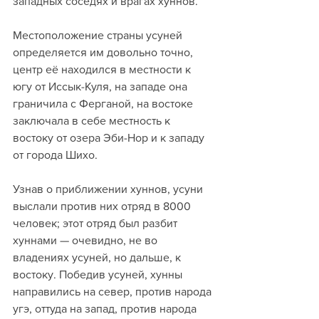
западных соседях и врагах хуннов. 
Местоположение страны усуней 
определяется им довольно точно, 
центр её находился в местности к 
югу от Иссык-Куля, на западе она 
граничила с Ферганой, на востоке 
заключала в себе местность к 
востоку от озера Эби-Нор и к западу 
от города Шихо. 
Узнав о приближении хуннов, усуни 
выслали против них отряд в 8000 
человек; этот отряд был разбит 
хуннами — очевидно, не во 
владениях усуней, но дальше, к 
востоку. Победив усуней, хунны 
направились на север, против народа 
угэ, оттуда на запад, против народа 