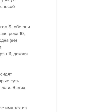
 способ 
гом 9; обе они 
ая река 10, 
дна (ее) 
а 
эн 11, доходя 
сидят 
орые суть 
асти. В этих 
ое имя тех из 