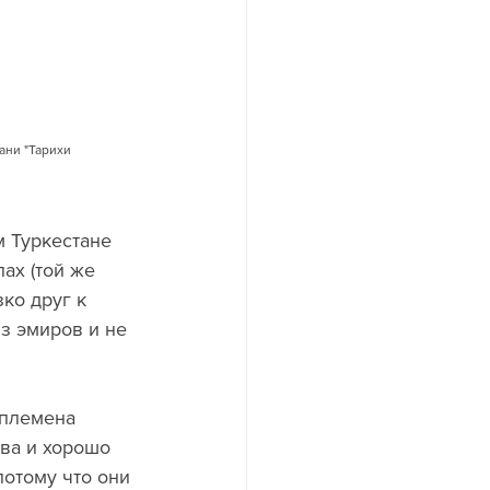
ани "Тарихи 
м Туркестане 
ах (той же 
ко друг к 
из эмиров и не 
 племена 
ва и хорошо 
отому что они 