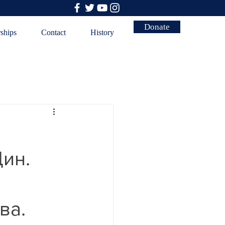
Donate
rships
Contact
History
ин.
ва.