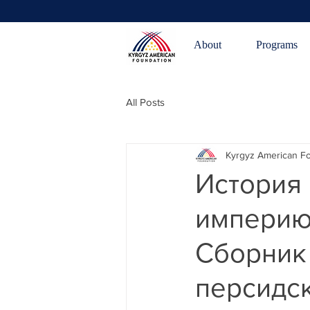
About
Programs
All Posts
Kyrgyz American F
История 
империю 
Сборник 
персидск