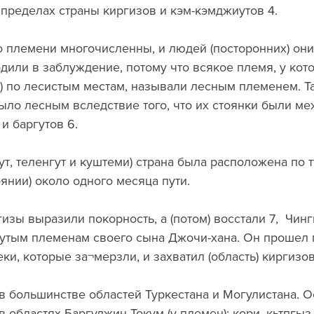
 пределах страны киргизов и кэм-кэмджиутов 4.
 племени многочисленны, и людей (посторонних) они
дили в заблуждение, потому что всякое племя, у кот
 по лесистым местам, называли лесным племенем. Та
ыло лесным вследствие того, что их стоянки были ме
и баргутов 6.
ут, теленгут и куштеми) страна была расположена по т
оянии) около одного месяца пути.
гизы выразили покорность, а (потом) восстали 7,  Чинг
утым племенам своего сына Джочи-хана. Он прошел п
ки, которые за¬мерзли, и захватил (область) киргизов
т в большинстве областей Туркестана и Могулистана. 
 областях Баргуджин-Токум (у племен): кори, кьтпгыз, 