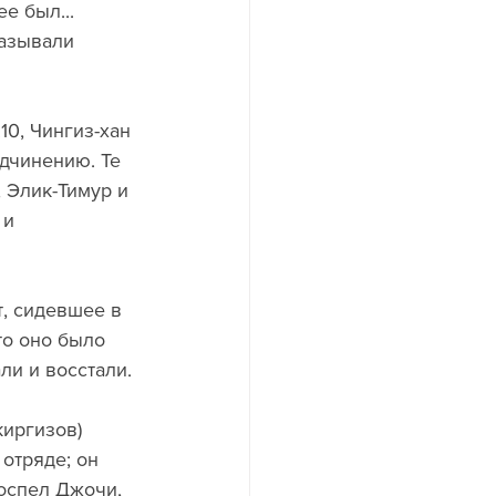
е был... 
называли 
0, Чингиз-хан 
одчинению. Те 
 Элик-Тимур и 
и 
т, сидевшее в 
то оно было 
ли и восстали. 
киргизов) 
отряде; он 
доспел Джочи, 