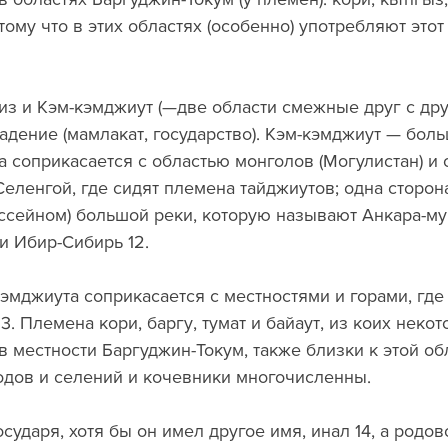
отому что в этих областях (особенно) употребляют этот
из и Кэм-кэмджиут (—две области смежные друг с дру
адение (мамлакат, государство). Кэм-кэмджиут — больш
 соприкасается с областью монголов (Могулистан) и о
Селенгой, где сидят племена тайджиутов; одна сторон
ассейном) большой реки, которую называют Анкара-мур
и Ибир-Сибирь 12.
эмджиута соприкасается с местностями и горами, где 
. Племена кори, баргу, тумат и байаут, из коих некот
 местности Баргуджин-Токум, также близки к этой обл
одов и селений и кочевники многочисленны. 
государя, хотя бы он имел другое имя, инал 14, а родов