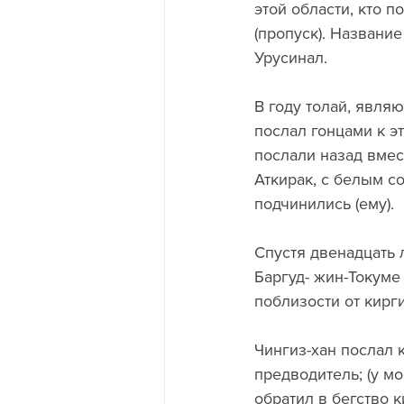
этой области, кто п
(пропуск). Названи
Урусинал.
В году толай, явля
послал гонцами к эт
послали назад вмест
Аткирак, с белым с
подчинились (ему).
Спустя двенадцать л
Баргуд- жин-Токуме 
поблизости от кирги
Чингиз-хан послал к
предводитель; (у м
обратил в бегство 