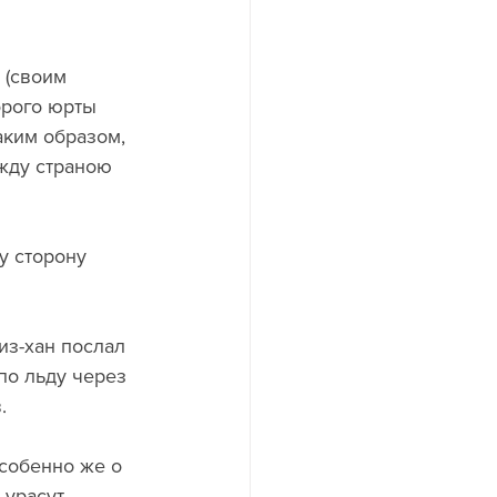
 (своим 
орого юрты 
ким образом, 
жду страною 
у сторону 
из-хан послал 
о льду через 
.
Особенно же о 
урасут, 