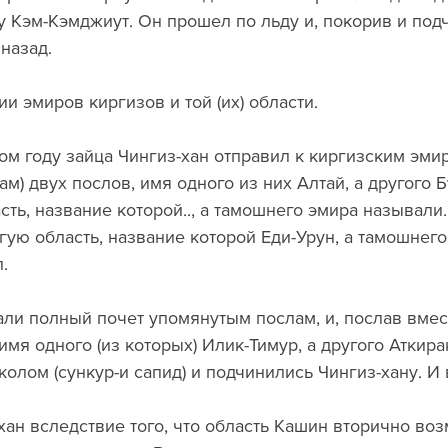
у Кэм-Кэмджиут. Он прошел по льду и, покорив и под
назад.
и эмиров киргизов и той (их) области.
ом году зайца Чингиз-хан отправил к киргизским эмир
м) двух послов, имя одного из них Алтай, а другого Б
ть, название которой.., а тамошнего эмира называли..
угую область, название которой Еди-Урун, а тамошнего
.
али полный почет упомянутым послам, и, послав вмес
имя одного (из которых) Илик-Тимур, а другого Аткира
олом (сункур-и сапид) и подчинились Чингиз-хану. И 
хан вследствие того, что область Кашин вторично воз