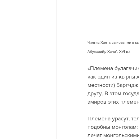
Чингис Хан  с сыновьями в к
Абулхаийр Хани", XVI в.).
«Племена булагачин
как один из кыргызс
местности) Баргчджи
другу. В этом госуд
эмиров этих племен
Племена урасут, те
подобны монголам: 
лечат монгольскими