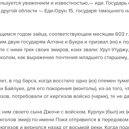
ользуется уважением и известностью,— иди. Государь е
е другой области — Еди-Орун 15, государя тамошнего 
ющемся годом зайца, соответствующем месяцам 603 г.1
им двум государям Алтана и Букра и призвал (их) к п
е с ними трех своих эмиров, коих звали: Урут-Утуджу,
околом, как выражение почтения младшего старшему, 
ет, в год барса, когда восстало одно (из) племен тума
и Байлуке, для его покорения (монголы), из-за того, ч
зов, потребовали от киргизов войско (чарик), те не да
 ним своего сына Джочи с войском. Курлун (был) их (
онголов эмир) по имени Пока отправился в передовом 
киргизов и вернулся назад от восьмой реки. Когда по