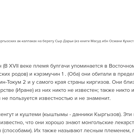
ыргызских ак-калпаках на берегу Сыр Дарьи (из книги Масуд ибн Османи Кухист
 (В XVII веке племя булгачи упоминается в Восточно
ких родов) и кэрэмучин 1 . (Оба) они обитали в предел
н-Токум 2 и у самого края страны киргизов. Они близ
арстве (Иране) из них никто не известен; также никто 
 не пользуется известностью и не знаменит.
ленгут и куштеми (кыштымы - данники Кыргызов). Эти
известно, что они хорошо знают монгольские лекарст
 (способами). Их также называют лесным племенем, п