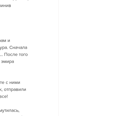
чинив 
ам и 
ура. Сначала 
.. После того 
 эмира 
те с ними 
к, отправили 
все!
мутилась, 