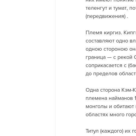
теленгут и тумат, п
(передвижения) .
Племя киргиз. Кипг
составляют одно вл
одною стороною она
граница — с рекой 
соприкасается с (б
до пределов област
Одна сторона Кэм-К
племена найманов 13
монголы и обитают в
областях много гор
Титул (каждого) их 