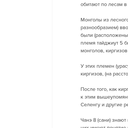
обитают по лесам в
Монголы из лесного
разнообразием) вво
были (расположены)
племя тайджиут 5 б
монголов, киргизов 
У этих племен (урас
киргизов, (на расст
После того, как кир
к этим вышеупомян
Селенгу и другие ре
Чанэ 8 (сани) знаю
них имеют понятие в