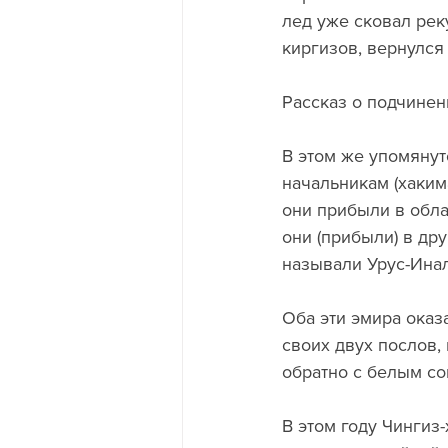
лед уже сковал рек
киргизов, вернулся 
Рассказ о подчинени
В этом же упомянут
начальникам (хакима
они прибыли в облас
они (прибыли) в др
называли Урус-Инал
Оба эти эмира оказ
своих двух послов, 
обратно с белым сок
В этом году Чингиз-