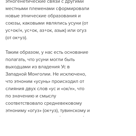
этногенетические связи с другими 
местными племенами сформировали 
новые этнические образования и 
союзы, каковыми являлись усуни (от 
ус+ок/н, ус+ок, аз+ок, азык) или огуз 
(от ок+уз).
Таким образом, у нас есть основание 
полагать, что усуни могли быть 
выходцами из владения Ус в 
Западной Монголии. Не исключено, 
что этноним «усунь» происходил от 
слияния двух слов «ус и «ок/н», что 
по значению и смыслу 
соответствовало средневековому 
этнониму «огуз» (ок+уз), тувинскому и 
кыргызскому «монгуш» («ман+огуз) и 
мунгуш (ман+огуз).