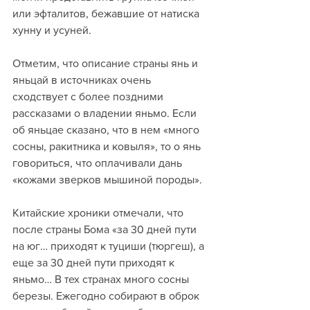
или эфталитов, бежавшие от натиска 
хунну и усуней.
Отметим, что описание страны янь и 
яньцай в источниках очень 
сходствует с более поздними 
рассказами о владении яньмо. Если 
об яньцае сказано, что в нем «много 
сосны, ракитника и ковыля», то о янь 
говориться, что оплачивали дань 
«кожами зверков мышиной породы». 
Китайские хроники отмечали, что 
после страны Бома «за 30 дней пути 
на юг… приходят к туциши (тюргеш), а 
еще за 30 дней пути приходят к 
яньмо… В тех странах много сосны 
березы. Ежегодно собирают в оброк 