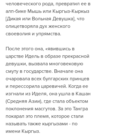
человеческого рода, превратил ее в 
алп-бике Мышь или Кыргыз-Кыркыз 
[Дикая или Вольная Девушка], что 
олицетворяла дух женского 
своеволия и упрямства. 
После этого она, «явившись в 
царстве Идель в образе прекрасной 
девушки, вызвала многовековую 
смуту в государстве. Вначале она 
очаровала всех булгарских принцев 
и перессорила царевичей. Когда ее 
изгнали из Иделя, она ушла в Кашан 
(Средняя Азии), где стала объектом 
поклонения масгутов. За это Тангра 
покарал это племя, которое стали 
называть также кыргызами - по 
имени Кыргыз. 