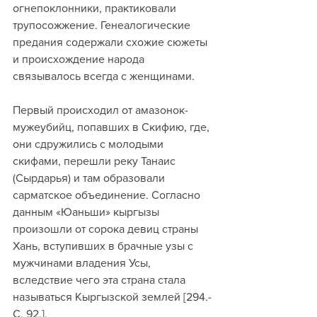
огнепоклонники, практиковали 
трупосожжение. Генеалогические 
предания содержали схожие сюжеты 
и происхождение народа 
связывалось всегда с женщинами. 
Первый происходил от амазонок-
мужеубийц, попавших в Скифию, где, 
они сдружились с молодыми 
скифами, перешли реку Танаис 
(Сырдарья) и там образовали 
сарматское объединение. Согласно 
данным «Юаньши» кыргызы 
произошли от сорока девиц страны 
Хань, вступивших в брачные узы с 
мужчинами владения Усы, 
вследствие чего эта страна стала 
называться Кыргызской землей [294.-
С. 92.].