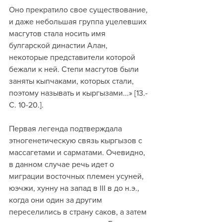
Оно прекратило свое существование, 
и даже небольшая группа уцелевших 
масгутов стала носить имя 
булгарской династии Алан, 
некоторые представители которой 
бежали к ней. Степи масгутов были 
заняты кыпчаками, которых стали, 
поэтому называть и кыргызами...» [13.-
С. 10-20.].
Первая легенда подтверждала 
этногенетическую связь кыргызов с 
массагетами и сарматами. Очевидно, 
в данном случае речь идет о 
миграции восточных племен усуней, 
юэчжи, хунну на запад в III в до н.э., 
когда они один за другим 
переселились в страну саков, а затем 