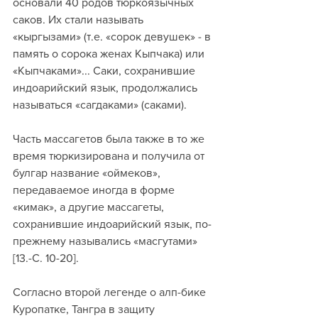
основали 40 родов тюркоязычных 
саков. Их стали называть 
«кыргызами» (т.е. «сорок девушек» - в 
память о сорока женах Кыпчака) или 
«Кыпчаками»... Саки, сохранившие 
индоарийский язык, продолжались 
называться «сагдаками» (саками). 
Часть массагетов была также в то же 
время тюркизирована и получила от 
булгар название «оймеков», 
передаваемое иногда в форме 
«кимак», а другие массагеты, 
сохранившие индоарийский язык, по-
прежнему назывались «масгутами» 
[13.-С. 10-20].
Согласно второй легенде о алп-бике 
Куропатке, Тангра в защиту 