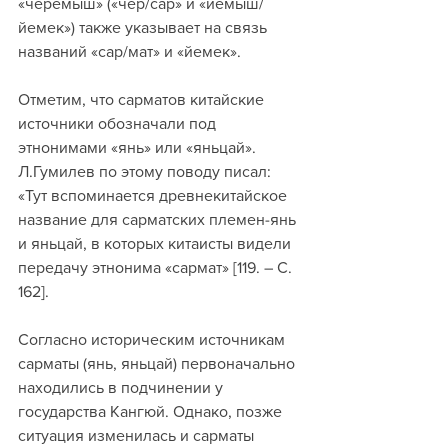
«черемыш» («чер/сар» и «йемыш/
йемек») также указывает на связь 
названий «сар/мат» и «йемек».
Отметим, что сарматов китайские 
источники обозначали под 
этнонимами «янь» или «яньцай». 
Л.Гумилев по этому поводу писал: 
«Тут вспоминается древнекитайское 
название для сарматских племен-янь 
и яньцай, в которых китаисты видели 
передачу этнонима «сармат» [119. – С. 
162]. 
Согласно историческим источникам 
сарматы (янь, яньцай) первоначально 
находились в подчинении у 
государства Кангюй. Однако, позже 
ситуация изменилась и сарматы 