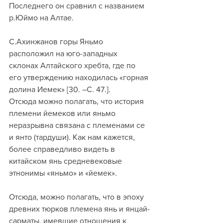
Последнего он сравнил с названием 
р.Юймо на Алтае. 
С.Ахинжанов горы Яньмо 
расположил на юго-западных 
склонах Алтайского хребта, где по 
его утверждению находилась «горная 
долина Иемек» [30. –С. 47.].
Отсюда можно полагать, что история 
племени йемеков или яньмо 
неразрывна связана с племенами се 
и янто (тардуши). Как нам кажется, 
более справедливо видеть в 
китайском янь средневековые 
этнонимы «яньмо» и «йемек». 
Отсюда, можно полагать, что в эпоху 
древних тюрков племена янь и янцай-
сарматы, имевшие отношения к 