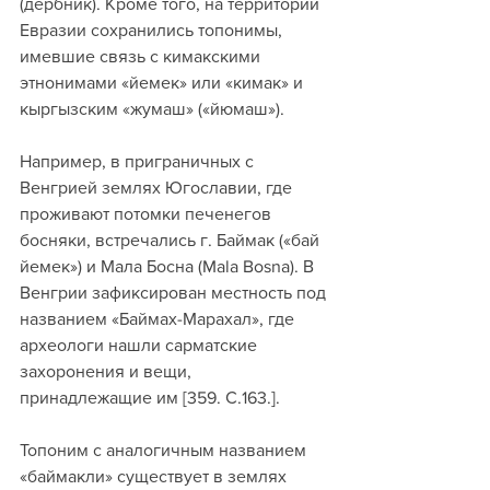
(дербник). Кроме того, на территории 
Евразии сохранились топонимы, 
имевшие связь с кимакскими 
этнонимами «йемек» или «кимак» и 
кыргызским «жумаш» («йюмаш»). 
Например, в приграничных с 
Венгрией землях Югославии, где 
проживают потомки печенегов 
босняки, встречались г. Баймак («бай 
йемек») и Мала Босна (Mala Bosna). В 
Венгрии зафиксирован местность под 
названием «Баймах-Марахал», где 
археологи нашли сарматские 
захоронения и вещи, 
принадлежащие им [359. С.163.]. 
Топоним с аналогичным названием 
«баймакли» существует в землях 