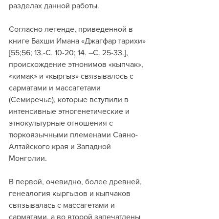
разделах данной работы.
Согласно легенде, приведенной в 
книге Бахши Имана «Джагфар тарихи» 
[55;56; 13.-С. 10-20; 14. –С. 25-33.], 
происхождение этнонимов «кыпчак», 
«кимак» и «кыргыз» связывалось с 
сарматами и массагетами 
(Семиречье), которые вступили в 
интенсивные этногенетические и 
этнокультурные отношения с 
тюркоязычными племенами Саяно-
Алтайского края и Западной 
Монголии.
В первой, очевидно, более древней, 
генеалогия кыргызов и кыпчаков 
связывалась с массагетами и 
сарматами, а во второй запечатлены 