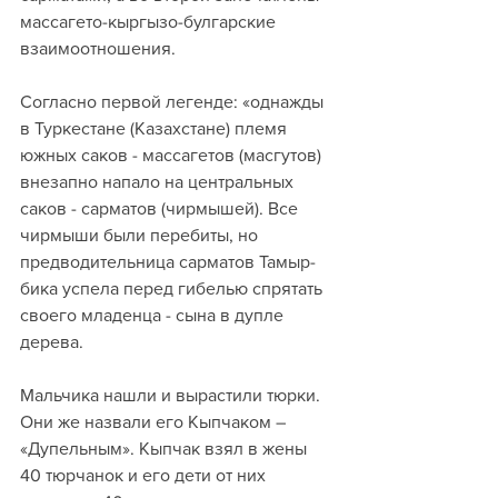
массагето-кыргызо-булгарские 
взаимоотношения.
Согласно первой легенде: «однажды 
в Туркестане (Казахстане) племя 
южных саков - массагетов (масгутов) 
внезапно напало на центральных 
саков - сарматов (чирмышей). Все 
чирмыши были перебиты, но 
предводительница сарматов Тамыр-
бика успела перед гибелью спрятать 
своего младенца - сына в дупле 
дерева. 
Мальчика нашли и вырастили тюрки. 
Они же назвали его Кыпчаком – 
«Дупельным». Кыпчак взял в жены 
40 тюрчанок и его дети от них 