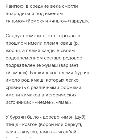
Кангюю, в средние века смогли 
возродиться под именем 
«яньмо»-«йемек» и «яньто»-«тардуш».
Следует отметить, что кыргызы в 
прошлом имели племя юваш (р. 
жоош), а племя канды в своем 
родоплеменном составе родовое 
подразделение жумаш (вариант 
«йюмаш»). Башкирское племя бурзян 
имело род ямаш, которых легко 
сравнить с различными формами 
имени кимаков в исторических 
источниках - «йемек», «ямак». 
У бурзян было - дерево -имэн (дуб), 
птица - козгон (ворон или беркут), 
клич - актуган, тамга — ягалбай 