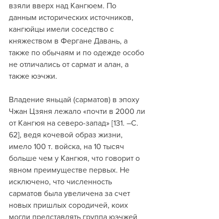
взяли вверх над Кангюем. По 
данным исторических источников, 
кангюйцы имели соседство с 
княжеством в Фергане Давань, а 
также по обычаям и по одежде особо 
не отличались от сармат и алан, а 
также юэчжи. 
Владение яньцай (сарматов) в эпоху 
Чжан Цзяня лежало «почти в 2000 ли 
от Кангюя на северо-запад» [131. –С. 
62], ведя кочевой образ жизни, 
имело 100 т. войска, на 10 тысяч 
больше чем у Кангюя, что говорит о 
явном преимуществе первых. Не 
исключено, что численность 
сарматов была увеличена за счет 
новых пришлых сородичей, коих 
могли представлять группа юэчжей 