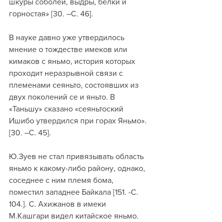
шкуры соболей, выдры, белки и 
горностая» [30. –С. 46].
В науке давно уже утвердилось 
мнение о тождестве имеков или 
кимаков с яньмо, история которых 
проходит неразрывной связи с 
племенами сеяньто, состоявших из 
двух поколений се и яньто. В 
«Таньшу» сказано «сеяньтоский 
Ишибо утвердился при горах Яньмо». 
[30. –С. 45]. 
Ю.Зуев не стал привязывать область 
яньмо к какому-либо району, однако, 
соседнее с ним племя бома, 
поместил западнее Байкала [151. -C. 
104.]. С. Ахижанов в имеки 
М.Кашгари видел китайское яньмо. 