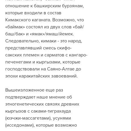
отношение к башкирским бурзянам, 
которые входили в состав 
Кимакского каганата. Возможно, что 
«баймак» состоял из двух слов «бай/
баш/бак» и «ямак»/ямаш/йемек. 
Следовательно, кимаки - это народ, 
представлявший смесь скифо-
сакских племен и сарматов с кангаро-
печенегами и кыргызами, которые 
господствовали на Саяно-Алтае до 
эпохи каракитайских завоеваний.
Вышеизложенное еще раз 
подтверждает наше мнение об 
этногенетических связях древних 
кыргызов с саками-тиграхауда 
(юэчжи-массагетами), усунями 
(исседонами), которые возможно 