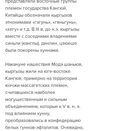
представляли восточные группы 
племен государства Кангюй.
Китайцы обозначали кыргызов 
этнонимами «гэгунь», «гяньгунь», 
«хегу» и т.д. В III в. до н.э. кыргызы 
вместе с соседними владениями 
синьли (канглы), динлин, цзюеше 
были покорены хуннами. 
Накануне нашествия Модэ шаньюя, 
кыргызы жили на юге-востоке 
Кангюя, примерно на территории 
юэчжи-массагетских племен, 
считавшихся наиболее 
могущественным и сильным 
объединением, которые к V в. н. э. 
под влиянием хунну, 
преобразовались в конфедерацию 
белых гуннов-эфталитов. Очевидно, 