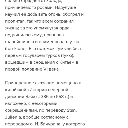
сильно страдала от холода, 
причиняемого росами; Надулуше 
научил её добывать огонь, обогрел и 
пропитал, так что всём сохранил 
жизнь; за это упомянутая орда 
подчинилась ему, признала 
старейшиною и наименовала ту-кю 
(tou-kioue). Его потомок Тумынь был 
первым государем турков (тукю), 
вошедшим в сношения с Китаем в 
первой половине VI века.
Приведённое сказание помещено в 
китайской «Истории северной 
династии Вэй» (с 386 по 558 г.) и 
изложено, с некоторыми 
сокращениями, по переводу Stan. 
Julien’a, вообще согласному с 
переводом о. И. Бичурина, у которого 