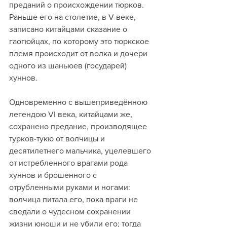
преданий о происхождении тюрков. 
Раньше его на столетие, в V веке, 
записано китайцами сказание о 
гаогюйцах, по которому это тюркское 
племя происходит от волка и дочери 
одного из шаньюев (государей) 
хуннов.
Одновременно с вышеприведённою 
легендою VI века, китайцами же, 
сохранено предание, производящее 
турков-тукю от волчицы и 
десятилетнего мальчика, уцелевшего 
от истребленного врагами рода 
хуннов и брошенного с 
отрубленными руками и ногами: 
волчица питала его, пока враги не 
сведали о чудесном сохранении 
жизни юноши и не убили его; тогда 