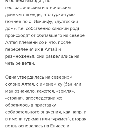
В общем выходит, по 
географическим и этническим 
данным легенды, что турки-тукю 
(точнее по о. Иакинфу, «дулгаский 
дом», т.е. собственно ханский род) 
происходят от обитавшего на севере 
Алтая племени со и что, после 
переселения их в Алтай и 
размноженья, они разделились на 
четыре ветви.
Одна утвердилась на северном 
склоне Алтая, с именем ку (бан или 
ман означало, кажется, «земля», 
«страна», впоследствии же 
обратилось в приставку 
собирательного значения, как напр. и 
в имени туркман или туркмен), вторая 
ветвь основалась на Енисее и 