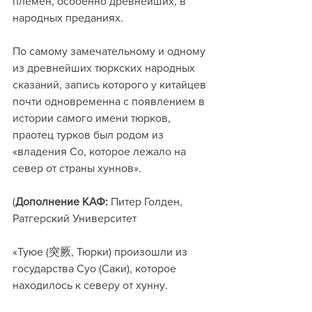
племён, особенно древнейших, в 
народных преданиях.
По самому замечательному и одному 
из древнейших тюркских народных 
сказаний, запись которого у китайцев 
почти одновременна с появлением в 
истории самого имени тюрков, 
праотец турков был родом из 
«владения Со, которое лежало на 
север от страны хуннов».
(
Дополнение КАФ: 
Питер Голден, 
Ратгерский Университет
«Туюе (突厥, Тюрки) произошли из 
государства Суо (Саки), которое 
находилось к северу от хунну.