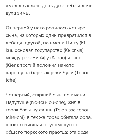
имел двух жён: дочь духа неба и дочь 
духа зимы.
От первой у него родилось четыре 
сына, из которых один превратился в 
лебедя; другой, по имени Ци-гу (Ki-
ku), основал государство (Кыргыз) 
между реками Афу (А-pou) и Гянь 
(Kien); третий положил начало 
царству на берегах реки Чуси (Tchou-
tche).
Четвёртый, старший сын, по имени 
Надулуше (No-tou-lou-che), жил в 
горах Басы-чу-си-ши (Tsien-sse-tchou-
tche-chi); в тех же горах обитала орда, 
происходившая от упомянутого 
общего тюркского праотца; эта орда 