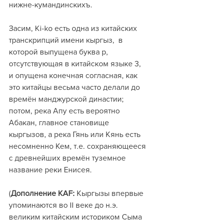
нижне-кумандинскихъ.
Засим, Ki-ko есть одна из китайских 
транскрипций имени кыргыз,  в 
которой выпущена буква р, 
отсутствующая в китайском языке 3, 
и опущена конечная согласная, как 
это китайцы весьма часто делали до 
времён манджурской династии; 
потом, река Апу есть вероятно 
Абакан, главное становище 
кыргызов, а река Гянь или Кянь есть 
несомненно Кем, т.е. сохраняющееся 
с древнейших времён туземное 
название реки Енисея.
(
Дополнение KAF:
 Кыргызы впервые 
упоминаются во II веке до н.э. 
великим китайским историком Сыма 