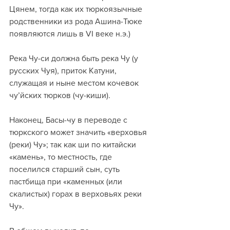
Цянем, тогда как их тюркоязычные 
родственники из рода Ашина-Тюке 
появляются лишь в VI веке н.э.)
Река Чу-си должна быть река Чу (у 
русских Чуя), приток Катуни, 
служащая и ныне местом кочевок 
чу’йских тюрков (чу-киши).
Наконец, Басы-чу в переводе с 
тюркского может значить «верховья 
(реки) Чу»; так как ши по китайски 
«камень», то местность, где 
поселился старший сын, суть 
пастбища при «каменных (или 
скалистых) горах в верховьях реки 
Чу».