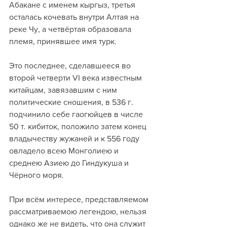
Абакане с именем кыргыз, третья 
осталась кочевать внутри Алтая на 
реке Чу, а четвёртая образовала 
племя, принявшее имя турк.
Это последнее, сделавшееся во 
второй четверти VI века известным 
китайцам, завязавшим с ним 
политические сношения, в 536 г. 
подчинило себе гаогюйцев в числе 
50 т. кибиток, положило затем конец 
владычеству жужаней и к 556 году 
овладело всею Монголиею и 
среднею Aзиeю до Гиндукуша и 
Чёрного моря.
При всём интересе, представляемом 
рассматриваемою легендою, нельзя 
однако же не видеть, что она служит 