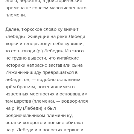
этого, вероятно, в доисторические 
времена не совсем малочисленнаго, 
племени.
Далее, тюркское слово ку значит 
«лебедь». Живущие на реке Лебеди 
тюрки и теперь зовут себя ку-киши, 
то есть «люди (р.) Лебеди». Из этого 
не трудно вывести, что китайские 
историки напрасно заставили сына 
Ичжини-нишиду превращаться в 
лебедя: он, — подобно остальным 
трём братьям, поселившимся в 
известных местностях и основавшим 
там царства (племена), — водворился 
на р. Ку (Лебеди) и был 
родоначальником племени ку, 
остатки которого и поныне обитают 
на р. Лебеди и в волостях верхне и 