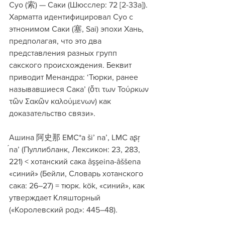
Суо (索) — Саки (Шюсслер: 72 [2-33a]). 
Харматта идентифицировал Суо с 
этнонимом Саки (塞, Sai) эпохи Хань, 
предполагая, что это два 
представления разных групп 
сакского происхождения. Беквит 
приводит Менандра: ‘Тюрки, ранее 
называвшиеся Сака’ (ὅτι των Τούρκων 
τῶν Σακῶν καλούμενων) как 
доказательство связи».
Ашина 阿史那 EMC*a ši’ na’, LMC aʂŗ 
́na’ (Пуллибланк, Лексикон: 23, 283, 
221) < хотанский сака âşşeina-âššena 
«синий» (Бейли, Словарь хотанского 
сака: 26–27) = тюрк. kök, «синий», как 
утверждает Кляшторный 
(«Королевский род»: 445–48).