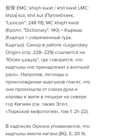
契骨 EMC: khejh kwət / khit kwət LMC: 
khjiaj̀ kut; khit kut (Пуллибланк, 
"Lexicon": 248 111); MC khejH kwot 
(Кролл, "Dictionary": 140) = Кыркыр 
(Кыргыз > современный турк. 
Кыргыз). Синор в работе «Legendary 
Origin» (стр. 228–229) ссылается на 
"Юоян цзацзу", где говорится, что 
кыргызы «не принадлежат к волчьей 
расе». Напротив, легенды о 
происхождении кыргызов гласят, что 
они произошли от союза духа и 
коровы и жили в пещере на севере 
гор Көгмөн (см. также Эгел, 
«Тюркская мифология», том 1: 21–22).
В надписях Орхона упоминается, что 
кыргызы имели кагана (BQ, E, 20 N, 