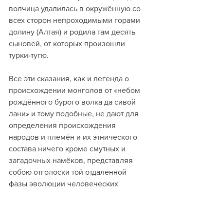
волчица удалилась в окружённую со 
всех сторон непроходимыми горами 
долину (Алтая) и родила там десять 
сыновей, от которых произошли 
турки-тугю.
Все эти сказания, как и легенда о 
происхождении монголов от «небом 
рождённого бурого волка да сивой 
лани» и тому подобные, не дают для 
определения происхождения 
народов и племён и их этнического 
состава ничего кроме смутных и 
загадочных намёков, представляя 
собою отголоски той отдаленной 
фазы эволюции человеческих 
обществ, когда первобытные роды 
боготворили разных животных, 