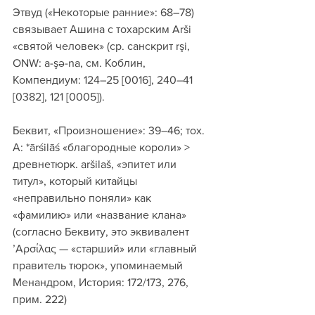
Этвуд («Некоторые ранние»: 68–78) 
связывает Ашина с тохарским Arši 
«святой человек» (ср. санскрит rşi, 
ONW: a-şə-na, см. Коблин, 
Компендиум: 124–25 [0016], 240–41 
[0382], 121 [0005]).
Беквит, «Произношение»: 39–46; тох. 
А: *ārśilāś «благородные короли» > 
древнетюрк. aršilaš, «эпитет или 
титул», который китайцы 
«неправильно поняли» как 
«фамилию» или «название клана» 
(согласно Беквиту, это эквивалент 
’Aρσίλας — «старший» или «главный 
правитель тюрок», упоминаемый 
Менандром, История: 172/173, 276, 
прим. 222)