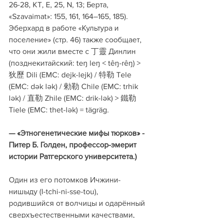
26-28, KT, E, 25, N, 13; Берта, 
«Szavaimat»: 155, 161, 164–165, 185). 
Эберхард в работе «Культура и 
поселение» (стр. 46) также сообщает, 
что они жили вместе с 丁靈 Динлин 
(позднекитайский: teŋ leŋ < têŋ-rêŋ) > 
狄歷 Dili (EMC: dejk-lejk) / 特勒 Tele 
(EMC: dək lək) / 勑勒 Chile (EMC: trhik 
lək) / 直勒 Zhile (EMC: drik-lək) > 鐵勒 
Tiele (EMC: thet-lək) = tägräg.
— «Этногенетические мифы тюрков» - 
Питер Б. Голден, профессор-эмерит 
истории Ратгерского университета.)
Один из его потомков Ичжини-
нишыду (I-tchi-ni-sse-tou), 
родившийся от волчицы и одарённый 
сверхъестественными качествами, 