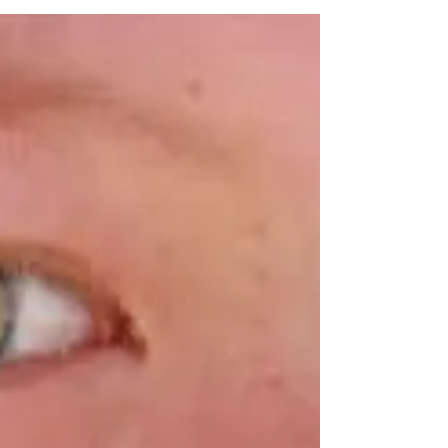
section, ‘Study on the Wusun Tribe,’ is taken from
Chapter 30, Volume IV of the well-known...