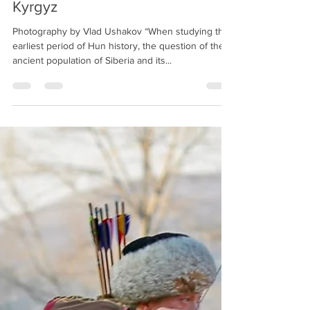
Kyrgyz American Foundation
Mar 31, 2025
14 min read
Lev Gumilev – Prehistory of the
Huns. Ethnogenesis of the
Kyrgyz
Photography by Vlad Ushakov “When studying the
earliest period of Hun history, the question of the
ancient population of Siberia and its...