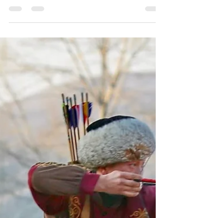
происхождении Кыргызов в
исторической науке -
Валиханов/Абрамзон +
Генетика
Енисейские и Тянь-Шаньские кыргызы:
разрешение спора о происхождении Кыргызов
в исторической науке Исследования
выдающихся историков...