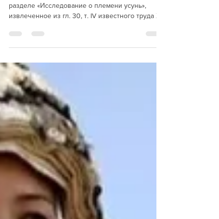
Кыргызы и усуни: Предки
русских в китайских хрониках -
Н.В. Кюнер
Н.В; Кюнер - "Приведенное в настоящем
разделе «Исследование о племени усунь»,
извлеченное из гл. 30, т. IV известного труда Хэ
Цю-тао...