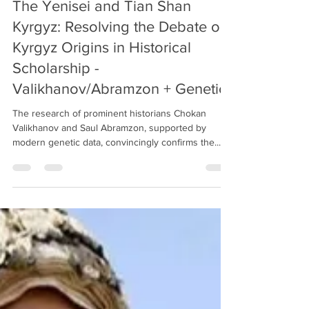
Kyrgyz American Foundation
Mar 31, 2025
13 min read
The Yenisei and Tian Shan
Kyrgyz: Resolving the Debate on
Kyrgyz Origins in Historical
Scholarship -
Valikhanov/Abramzon + Genetics
The research of prominent historians Chokan
Valikhanov and Saul Abramzon, supported by
modern genetic data, convincingly confirms the...