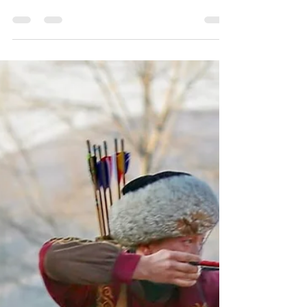
происхождении Кыргызов в
исторической науке -
Валиханов/Абрамзон +
Генетика
Енисейские и Тянь-Шаньские кыргызы:
разрешение спора о происхождении Кыргызов
в исторической науке Исследования
выдающихся историков...