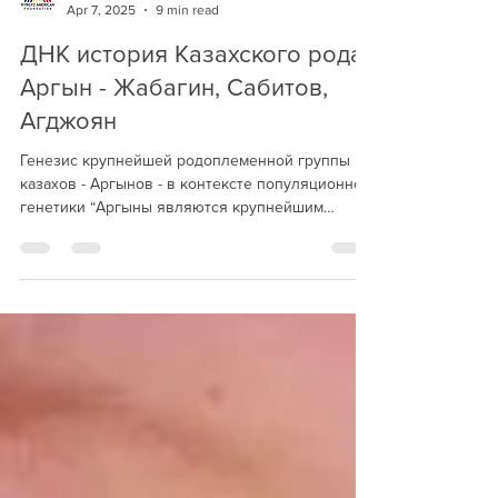
Kyrgyz American Foundation
Apr 7, 2025
9 min read
ДНК история Казахского рода
Аргын - Жабагин, Сабитов,
Агджоян
Генезис крупнейшей родоплеменной группы
казахов - Аргынов - в контексте популяционной
генетики “Аргыны являются крупнейшим
родоплеменным...