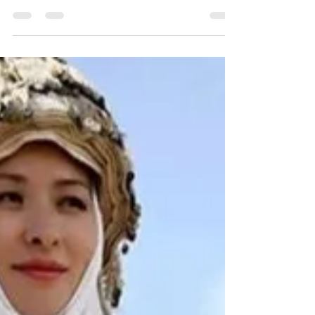
русских в китайских хрониках -
Н.В. Кюнер
Н.В; Кюнер - "Приведенное в настоящем
разделе «Исследование о племени усунь»,
извлеченное из гл. 30, т. IV известного труда Хэ
Цю-тао...