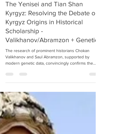
Kyrgyz American Foundation
Mar 31, 2025
13 min read
The Yenisei and Tian Shan
Kyrgyz: Resolving the Debate on
Kyrgyz Origins in Historical
Scholarship -
Valikhanov/Abramzon + Genetics
The research of prominent historians Chokan
Valikhanov and Saul Abramzon, supported by
modern genetic data, convincingly confirms the...