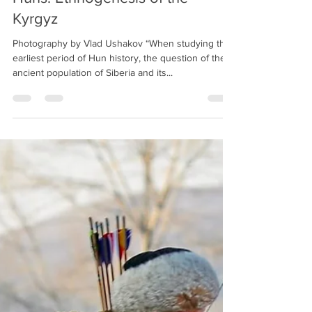
Kyrgyz American Foundation
Mar 31, 2025
14 min read
Lev Gumilev – Prehistory of the
Huns. Ethnogenesis of the
Kyrgyz
Photography by Vlad Ushakov “When studying the
earliest period of Hun history, the question of the
ancient population of Siberia and its...